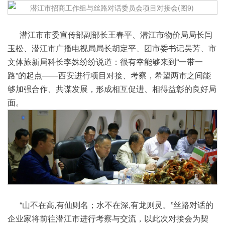
潜江市市委宣传部副部长王春平、
潜江
市物价局局长闫
玉松、
潜江
市广播电视局局长胡定平、团市委书记吴芳、市
文体旅新局科长李姝纷纷说道：很有幸能够来到“一带一
路”的起点——西安进行项目对接、考察，希望两市之间能
够加强合作、共谋发展，形成相互促进、相得益彰的良好局
面。
“山不在高,有仙则名；水不在深,有龙则灵。”丝路对话的
企业家将前往潜江市进行考察与交流，以此次对接会为契