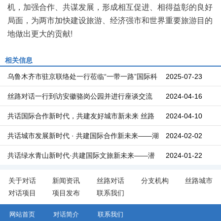
机，加强合作、共谋发展，形成相互促进、相得益彰的良好
局面，为两市加快建设旅游、经济强市和世界重要旅游目的
地做出更大的贡献!
相关信息
乌鲁木齐市驻京联络处一行莅临“一带一路”国际科
2025-07-23
技企业联盟
丝路对话一行到访安徽骆岗公园并进行座谈交流
2024-04-16
共话国际合作新时代，共建友好城市新未来 丝路
2024-04-10
对话见证共促中俄友好——宿州市人民政府与俄罗
共话城市发展新时代 · 共建国际合作新未来——湖
2024-02-02
斯基洛夫斯克市政府举行座谈交流会并签订建立友
北十堰市茅箭区领导一行到访丝路对话国际会客厅
共话绿水青山新时代·共建国际文旅新未来——潜
2024-01-22
好城市关系意向书
对话交流
山市天柱山管委会一行到访丝路对话委员会座谈交
关于对话
新闻资讯
丝路对话
分支机构
丝路城市
对话项目
项目发布
联系我们
流
网站首页
对话简介
联系我们