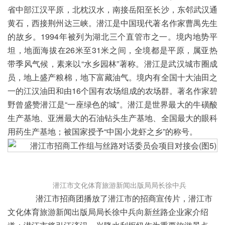
省中部江汉平原，北枕汉水，南接岳阳至长沙，东邻武汉通
黄石，西接荆州达三峡。潜江是中国现代著名作家曹禺先生
的故乡。1994年被列为湖北三个直管市之一。境内地势平
坦，地面海拔在26米至31米之间，全境都是平原，属亚热
带季风气候，素来以“水乡园林”著称。潜江是武汉城市圈成
员，地上盛产粮棉，地下富藏油气。境内有全国十大油田之
一的江汉油田和由16个国有农场组成的农场群。著名作家碧
野曾盛赞潜江是“一座绿色的城”。潜江是世界最大的牛磺酸
生产基地、亚洲最大的石油钻头生产基地、全国最大的眼科
用药生产基地；被国家授予“中国小龙虾之乡”的称号。
潜江市文化体育旅游新闻出版局局长徐中兵
潜江市招商团播放了潜江市的招商宣传片，潜江市
文化体育旅游新闻出版局局长徐中兵向新丝路企业家介绍