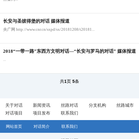
长安与圣彼得堡的对话 媒体报道
央广网 http://www.cnr.cn/sxpd/sx/20181208/t20181...
2018“一带一路”东西方文明对话—“长安与罗马的对话” 媒体报道
...
共
1
页
5
条
关于对话
新闻资讯
丝路对话
分支机构
丝路城市
对话项目
项目发布
联系我们
网站首页
对话简介
联系我们