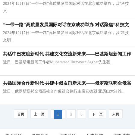
2024年12月7日“一带一路”高质量发展国际对话在北京成功举办，以“科技
文...
“一带一路”高质量发展国际对话在京成功举办 对话聚焦“科技文
2024年12月7日“一带一路”高质量发展国际对话在北京成功举办，以“科技
明与共建幸福” 的时代关系
文明...
共话中巴友谊新时代·共建文化交流新未来——巴基斯坦新闻工作
近日，巴基斯坦新闻工作者Muhammad Humayun Asghar先生莅...
者Muhammad Humayun Asghar先生莅临丝路对话委员会
共话国际合作新时代·共建中俄友谊新未来——俄罗斯联邦全俄高
近日，俄罗斯联邦全俄高校合作促进会执行主席安德烈·亚历山大诺维...
校合作促进会执行主席安德烈·亚历山大诺维奇莅临丝路对话委员
会
首页
上一页
1
2
3
下一页
末页