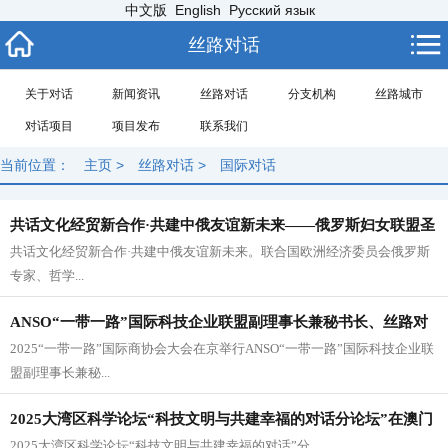
中文版
English
Русский язык
丝路对话
关于对话
新闻资讯
丝路对话
分支机构
丝路城市
对话项目
项目发布
联系我们
当前位置：
主页
>
丝路对话
>
国际对话
共话文化经贸新合作·共建中俄友谊新未来——俄罗斯妇女联盟圣
共话文化经贸新合作·共建中俄友谊新未来。联合国欧洲经济委员会俄罗斯
彼得堡分会主席团一行到访丝路对话委员会、“一带一路”国际科
专家、哲学...
技企业联盟
ANSO“一带一路”国际科技企业联盟副理事长兼秘书长、丝路对
2025“一带一路”国际商协会大会在京举行ANSO“一带一路”国际科技企业联
话创始人崔一婷受邀出席2025“一带一路”国际商协会大会
盟副理事长兼秘...
2025大湾区科学论坛“科技文明与共建幸福的对话分论坛”在澳门
2025大湾区科学论坛“科技文明与共建幸福的对话”分...