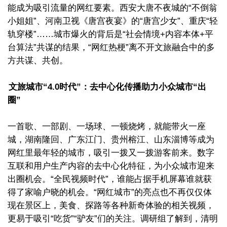
能成为吸引流量的网红要素。西安大唐不夜城的“不倒翁
小姐姐”、河南卫视《唐宫夜宴》的“唐宫少女”、重庆“轻
轨穿楼”……城市爆火的背后是“社会情境+内容本体+平
台算法”共谋的结果，“网红热梗”离不开文旅融合中的多
方共谋、共创。
文旅城市“4.0时代”：去中心化传播助力小众城市“出
圈”
一首歌、一部剧、一场球、一顿烧烤，就能带火一座
城，湖南隆回、广东江门、贵州榕江、山东淄博等成为
网红里最年轻的城市，吸引一拨又一拨游客前来。数字
互联和用户生产内容的去中心化特征，为小众城市迎来
出圈机会。“全民视频时代”，谁能占据手机屏幕谁就获
得了家喻户晓的机会。“网红城市”的亮点也不再仅仅体
现在景区上，美食、探路等各种新奇体验的相关视频，
更易于吸引“吃货”“驴友”们的关注。调研组了解到，清明