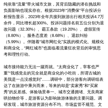
纯依靠“流量”带火城市文旅，其背后隐藏的潜在挑战和
负面影响也现实存在。根据2023年“消费保”平台投诉分
析报告显示，2023年全年共接到旅游出行相关投诉4.7万
余件，同比增长超300%。投诉问题排名前五位分别为退
改问题（32.30%）、霸王条款（19.20%）、虚假宣传
（8.80%）、服务态度差（8.68%）、退款纠纷
（5.99%）。伴随着“城市网红化”实践的模式化、规模化
和商业化，“网红城市”也面临着流量狂欢背后的审慎思
考和理性行动。
城市接待能力无法一蹴而就。“太商业化了，宰客也严
重”“我感觉去的完全就是商业化的小吃街，所谓古城的
美我是一点没感觉到”……调研中，部分游客向调研组表
达了在旅游中乘兴而来，等来的却是“卖家秀”和“买家
秀”的反差感。体验场景单一、城市交通拥堵、无良商家
哄抬物价等，是游客认为影响旅游体验的主要问题。调
研发现，城市旅游资源分布不均、市场监管不规范、文