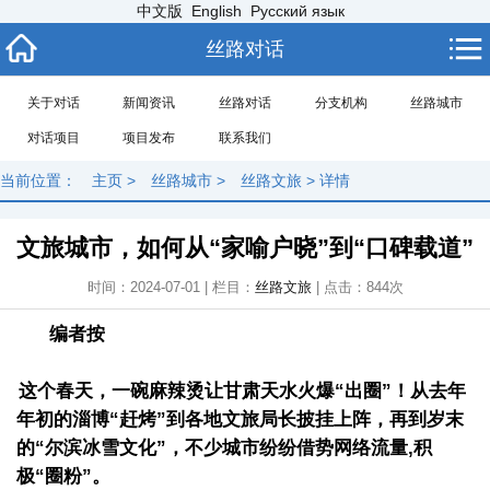
中文版
English
Русский язык
丝路对话
关于对话
新闻资讯
丝路对话
分支机构
丝路城市
对话项目
项目发布
联系我们
当前位置：
主页
>
丝路城市
>
丝路文旅
> 详情
文旅城市，如何从“家喻户晓”到“口碑载道”
时间：2024-07-01 | 栏目：
丝路文旅
| 点击：
844次
编者按
这个春天，一碗麻辣烫让甘肃天水火爆“出圈”！从去年
年初的淄博“赶烤”到各地文旅局长披挂上阵，再到岁末
的“尔滨冰雪文化”，不少城市纷纷借势网络流量,积
极“圈粉”。