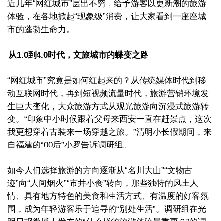
近几年“网红城市”层出不穷，给予游客以更新潮的旅游
体验，在各地掀起“现象级”消费，让大家看到一座座城
市的蓬勃生命力。
从1.0到4.0时代，文旅城市的蝶变之路
“网红城市”究竟是如何红起来的？从传统媒体时代到移
动互联网时代，再到短视频流量时代，旅游营销环境发
生巨大变化，大众旅游方式从观光旅游向沉浸式旅游转
变。“印象中小时候跟着父母来西安一直在赶景点，这次
我更想穿着古装来一场穿越之旅。”清明小长假期间，来
自福建的“00后”小罗告诉调研组。
如今人们选择旅游的方向逐渐从“名川大山”“文物古
迹”向“人间烟火”“市井小食”转向，那些独特的风土人
情、具有地方特色的美食和生活方式、有温度的好客氛
围，成为年轻游客乐于追寻的“别处生活”。调研组在光