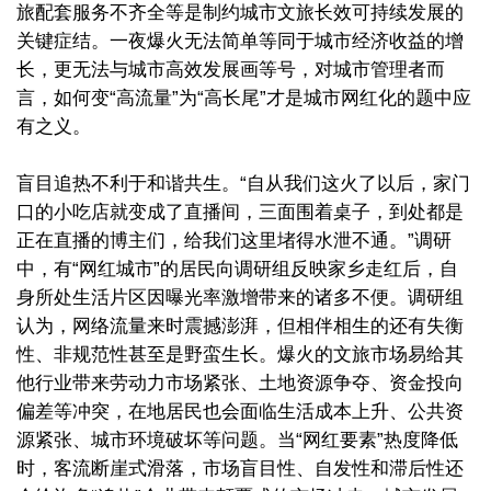
旅配套服务不齐全等是制约城市文旅长效可持续发展的
关键症结。一夜爆火无法简单等同于城市经济收益的增
长，更无法与城市高效发展画等号，对城市管理者而
言，如何变“高流量”为“高长尾”才是城市网红化的题中应
有之义。
盲目追热不利于和谐共生。“自从我们这火了以后，家门
口的小吃店就变成了直播间，三面围着桌子，到处都是
正在直播的博主们，给我们这里堵得水泄不通。”调研
中，有“网红城市”的居民向调研组反映家乡走红后，自
身所处生活片区因曝光率激增带来的诸多不便。调研组
认为，网络流量来时震撼澎湃，但相伴相生的还有失衡
性、非规范性甚至是野蛮生长。爆火的文旅市场易给其
他行业带来劳动力市场紧张、土地资源争夺、资金投向
偏差等冲突，在地居民也会面临生活成本上升、公共资
源紧张、城市环境破坏等问题。当“网红要素”热度降低
时，客流断崖式滑落，市场盲目性、自发性和滞后性还