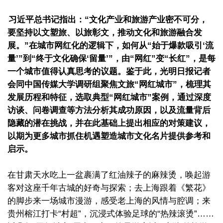
习近平总书记指出：“文化产业和旅游产业密不可分，
要坚持以文塑旅、以旅彰文，推动文化和旅游融合发
展。”在城市网红化的逻辑下，如何从“始于爆款吸引‘流
量’”到“终于文化确保‘留量’”，由“网红”变“长红”，是每
一个城市值得认真思考的议题。鉴于此，光明日报记者
会同中国传媒大学调研组聚焦文旅“网红城市”，梳理其
发展历程和特征，选取典型“网红城市”案例，通过深度
访谈、问卷调查等方法分析其成功原因，以及流量背后
隐藏的潜在挑战，并在此基础上提出相应的对策建议，
以期为更多城市抓住机遇塑造城市文化名片提供参考和
启示。
在甘肃天水吃上一盆裹满了红油辣子的麻辣烫，唤起游
客对这座千年古城的好奇与探索；去上海跟着《繁花》
的脚步来一场城市漫游，感受老上海的风情与腔调；来
贵州榕江打卡“村超”，沉浸式体验足球的“热辣滚烫”……