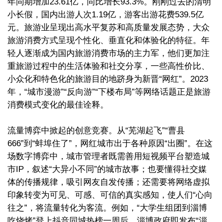
年同期增加23.61亿，同比增长93.3%。刚刚过去的清明
小长假，国内出游人次1.19亿，游客出游花费539.5亿
元。旅游业呈现出高水平复苏和高质量发展态势，大众
旅游消费方式呈现个性化、垂直化和体验化的特征。年
轻人逐渐成为国内旅游消费市场的主力军，他们更加注
重旅游过程中的生活体验和社交分享，一些高性价比、
小众化和特色化的旅游目的地跻身为新晋“网红”。2023
年，“城市漫游”“反向游”“下楼布局”等网络话题正是旅游
消费模式变化的最佳诠释。
流量博弈中掀起的创意竞赛。从“芜湖起飞”“曹县
666”到“蚌埠住了”，网红城市出于各种原因“出圈”。在这
场数字博弈中，城市管理者既需善用短视频平台塑造城
市IP，叙述“大异小不同”的城市故事；也要懂得社交媒
体的传播规律，吸引网友自发传播；还需要将网络虚拟
印象转变为可见、可感、可信的真实感知，使人们“心向
往之”，将流量转化为客流。例如，“大学生组团到淄博
吃烧烤”登上抖音同城热榜一周后，淄博政府即发布“淄