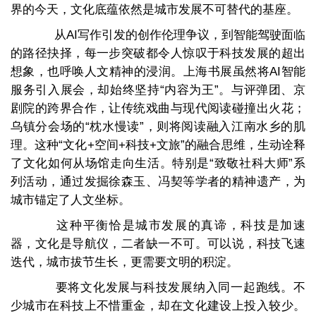
界的今天，文化底蕴依然是城市发展不可替代的基座。
从AI写作引发的创作伦理争议，到智能驾驶面临
的路径抉择，每一步突破都令人惊叹于科技发展的超出
想象，也呼唤人文精神的浸润。上海书展虽然将AI智能
服务引入展会，却始终坚持“内容为王”。与评弹团、京
剧院的跨界合作，让传统戏曲与现代阅读碰撞出火花；
乌镇分会场的“枕水慢读”，则将阅读融入江南水乡的肌
理。这种“文化+空间+科技+文旅”的融合思维，生动诠释
了文化如何从场馆走向生活。特别是“致敬社科大师”系
列活动，通过发掘徐森玉、冯契等学者的精神遗产，为
城市锚定了人文坐标。
这种平衡恰是城市发展的真谛，科技是加速
器，文化是导航仪，二者缺一不可。可以说，科技飞速
迭代，城市拔节生长，更需要文明的积淀。
要将文化发展与科技发展纳入同一起跑线。不
少城市在科技上不惜重金，却在文化建设上投入较少。